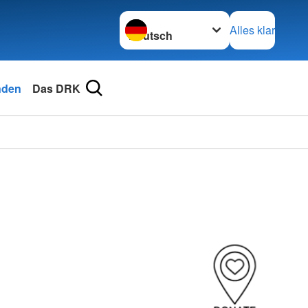
Sprache wechseln zu
Alles klar
nden
Das DRK