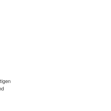
tigen
nd