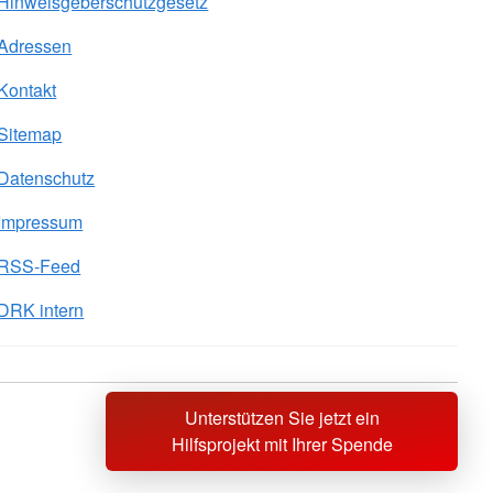
Hinweisgeberschutzgesetz
Adressen
Kontakt
Sitemap
Datenschutz
Impressum
RSS-Feed
DRK intern
Unterstützen Sie jetzt ein
Sprache wechseln zu
Hilfsprojekt mit Ihrer Spende