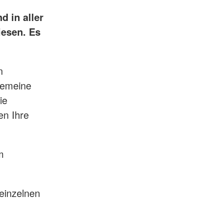
d in aller
iesen. Es
n
gemeine
ie
en Ihre
m
 einzelnen