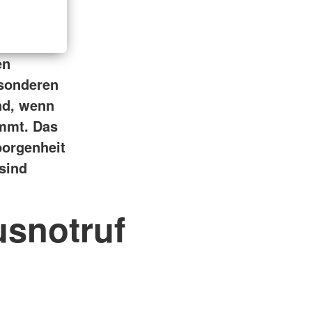
en
esonderen
nd, wenn
ommt.
Das
borgenheit
 sind
usnotruf