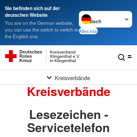
Sie befinden sich auf der
Sprache wechseln zu
deutschen Website
You are on the German website,
you can use the switch to switch to
Alles klar
the English one
Kreisverband
Klingenthal e.V.
in Klingenthal
Kreisverbände
Kreisverbände
Lesezeichen -
Servicetelefon