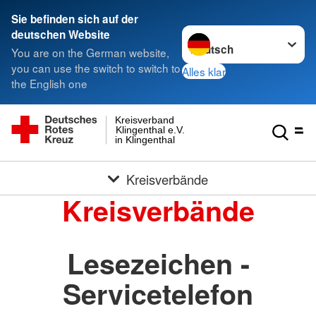
Sie befinden sich auf der
Sprache wechseln zu
deutschen Website
You are on the German website,
you can use the switch to switch to
Alles klar
the English one
Kreisverband
Klingenthal e.V.
in Klingenthal
Kreisverbände
Kreisverbände
Lesezeichen -
Servicetelefon