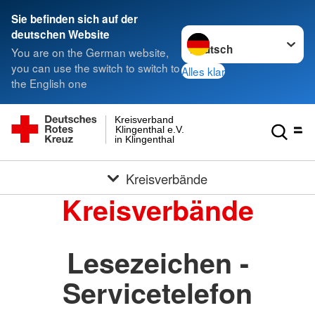
Sie befinden sich auf der
Sprache wechseln zu
deutschen Website
You are on the German website,
you can use the switch to switch to
Alles klar
the English one
Kreisverband
Klingenthal e.V.
in Klingenthal
Kreisverbände
Kreisverbände
Lesezeichen -
Servicetelefon