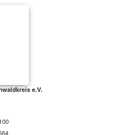
waldkreis e.V.
100
564