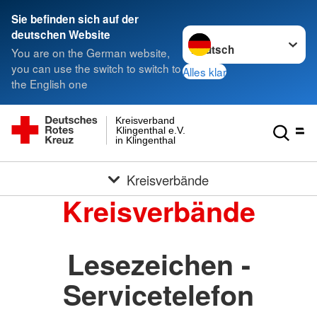
Sie befinden sich auf der
Sprache wechseln zu
deutschen Website
You are on the German website,
you can use the switch to switch to
Alles klar
the English one
Kreisverband
Klingenthal e.V.
in Klingenthal
Kreisverbände
Kreisverbände
Lesezeichen -
Servicetelefon