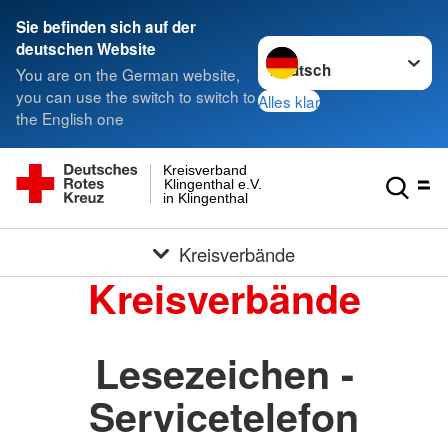
Sie befinden sich auf der
Sprache wechseln zu
deutschen Website
You are on the German website,
you can use the switch to switch to
Alles klar
the English one
Kreisverband
Klingenthal e.V.
in Klingenthal
Kreisverbände
Kreisverbände
Lesezeichen -
Servicetelefon