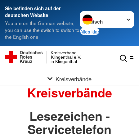
Sie befinden sich auf der
Sprache wechseln zu
deutschen Website
You are on the German website,
you can use the switch to switch to
Alles klar
the English one
Kreisverband
Klingenthal e.V.
in Klingenthal
Kreisverbände
Kreisverbände
Lesezeichen -
Servicetelefon