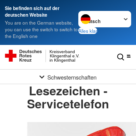
Sie befinden sich auf der
Sprache wechseln zu
deutschen Website
You are on the German website,
you can use the switch to switch to
Alles klar
the English one
Kreisverband
Klingenthal e.V.
in Klingenthal
Schwesternschaften
Lesezeichen -
Servicetelefon