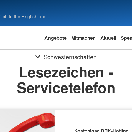
tch to the English one
Angebote
Mitmachen
Aktuell
Spe
Schwesternschaften
Lesezeichen -
Servicetelefon
Kostenlose DRK-Hotline.