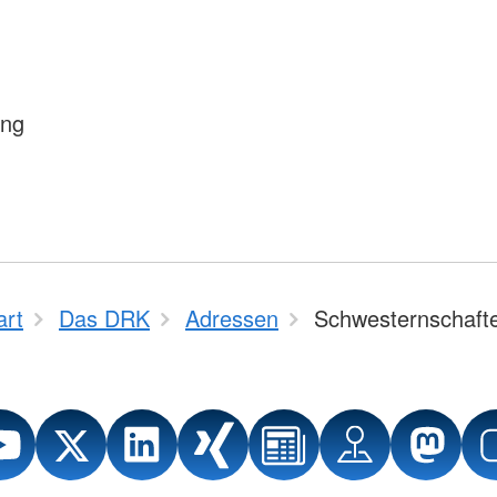
ung
art
Das DRK
Adressen
Schwesternschaft