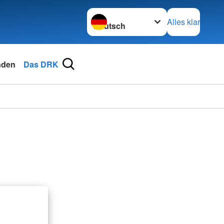
Sprache wechseln zu
Alles klar
nden
Das DRK