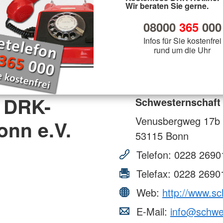
Wir beraten Sie gerne.
08000
365
000
Infos für Sie kostenfrei
rund um die Uhr
 DRK-
Schwesternschaft
Venusbergweg 17b
onn e.V.
53115
Bonn
Telefon:
0228 2690
Telefax:
0228 2690
Web:
http://www.s
E-Mail:
info@schwe