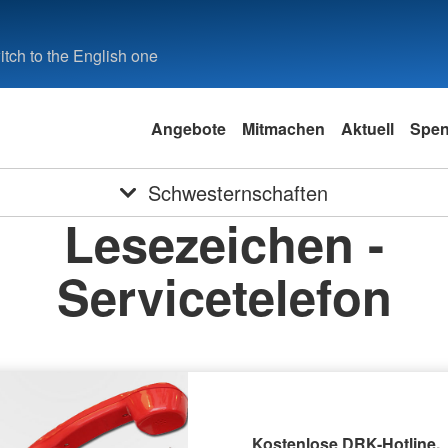
tch to the English one
Angebote
Mitmachen
Aktuell
Spe
Schwesternschaften
Lesezeichen -
Servicetelefon
Kostenlose DRK-Hotline.