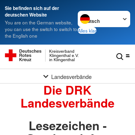
Sie befinden sich auf der
Sprache wechseln zu
deutschen Website
You are on the German website,
you can use the switch to switch to
Alles klar
the English one
Kreisverband
Klingenthal e.V.
in Klingenthal
Landesverbände
Die DRK
Landesverbände
Lesezeichen -