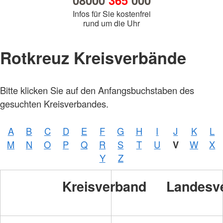
08000
365
000
Infos für Sie kostenfrei
rund um die Uhr
Rotkreuz Kreisverbände
Bitte klicken Sie auf den Anfangsbuchstaben des
gesuchten Kreisverbandes.
A
B
C
D
E
F
G
H
I
J
K
L
M
N
O
P
Q
R
S
T
U
V
W
X
Y
Z
Kreisverband
Landesv