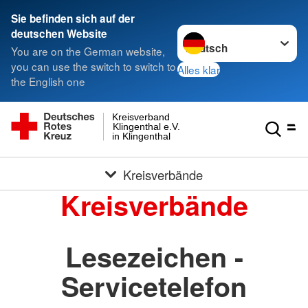
Sie befinden sich auf der
Sprache wechseln zu
deutschen Website
You are on the German website,
you can use the switch to switch to
Alles klar
the English one
Kreisverband
Klingenthal e.V.
in Klingenthal
Kreisverbände
Kreisverbände
Lesezeichen -
Servicetelefon