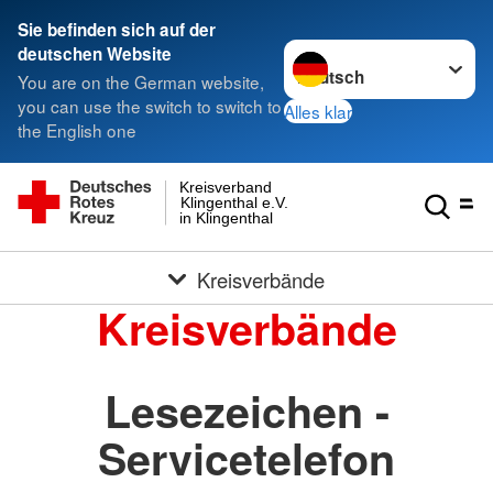
Sie befinden sich auf der
Sprache wechseln zu
deutschen Website
You are on the German website,
you can use the switch to switch to
Alles klar
the English one
Kreisverband
Klingenthal e.V.
in Klingenthal
Kreisverbände
Kreisverbände
Lesezeichen -
Servicetelefon