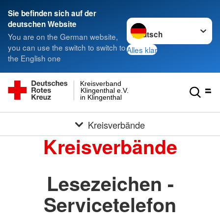
Sie befinden sich auf der
Sprache wechseln zu
deutschen Website
You are on the German website,
you can use the switch to switch to
Alles klar
the English one
Kreisverband
Klingenthal e.V.
in Klingenthal
Kreisverbände
Kreisverbände
Lesezeichen -
Servicetelefon