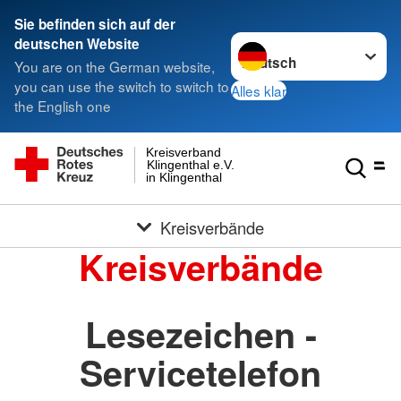
Sie befinden sich auf der
Sprache wechseln zu
deutschen Website
You are on the German website,
you can use the switch to switch to
Alles klar
the English one
Kreisverband
Klingenthal e.V.
in Klingenthal
Kreisverbände
Kreisverbände
Lesezeichen -
Servicetelefon